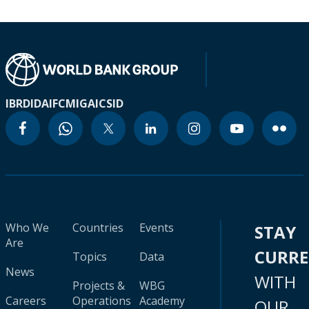
IBRD
IDA
IFC
MIGA
ICSID
Who We
Countries
Events
STAY
Are
CURR
Topics
Data
News
WITH
Projects &
WBG
Careers
Operations
Academy
OUR