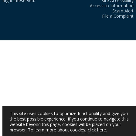
Rights Reserved.
Site Accessibility
Access to Information
Scam Alert
File a Complaint
This site uses cookies to optimize functionality and give you
the best possible experience. If you continue to navigate this
website beyond this page, cookies will be placed on your
browser. To learn more about cookies,
click here
.