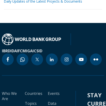
Daily Updates of the Latest Projects & Documents
IBRD
IDA
IFC
MIGA
ICSID
Who We
Countries
Events
STAY
Are
CURR
Topics
Data