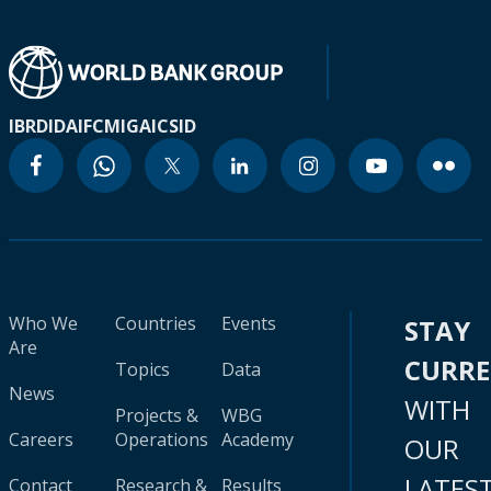
IBRD
IDA
IFC
MIGA
ICSID
Who We
Countries
Events
STAY
Are
CURR
Topics
Data
News
WITH
Projects &
WBG
Careers
Operations
Academy
OUR
LATES
Contact
Research &
Results