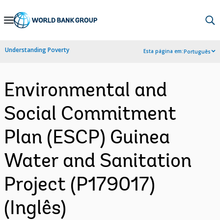
Skip
to
Main
Understanding Poverty
Esta página em:
Português
Navigation
Environmental and
Social Commitment
Plan (ESCP) Guinea
Water and Sanitation
Project (P179017)
(Inglês)