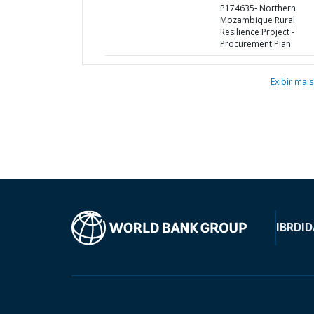
P174635- Northern
Mozambique Rural
Resilience Project -
Procurement Plan
Exibir mais
IBRD
ID