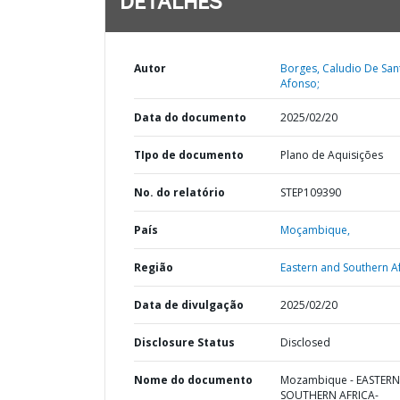
DETALHES
Autor
Borges, Caludio De San
Afonso;
Data do documento
2025/02/20
TIpo de documento
Plano de Aquisições
No. do relatório
STEP109390
País
Moçambique,
Região
Eastern and Southern Af
Data de divulgação
2025/02/20
Disclosure Status
Disclosed
Nome do documento
Mozambique - EASTER
SOUTHERN AFRICA-