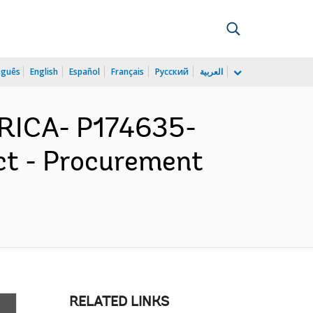
uguês
English
Español
Français
Русский
العربية
RICA- P174635-
ct - Procurement
RELATED LINKS