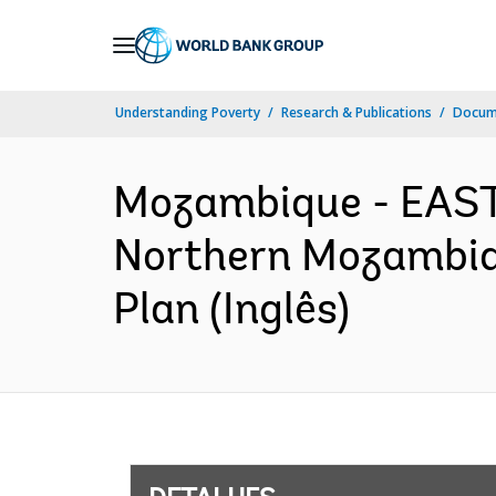
Skip
to
Main
Understanding Poverty
Research & Publications
Docume
Navigation
Mozambique - EAS
Northern Mozambiqu
Plan (Inglês)