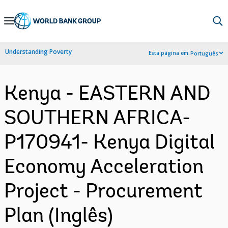
Skip
to
Main
Understanding Poverty
Esta página em:
Português
Navigation
Kenya - EASTERN AND
SOUTHERN AFRICA-
P170941- Kenya Digital
Economy Acceleration
Project - Procurement
Plan (Inglês)