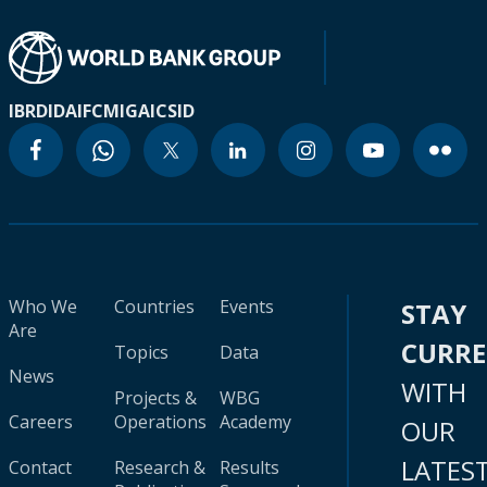
IBRD
IDA
IFC
MIGA
ICSID
Who We
Countries
Events
STAY
Are
CURR
Topics
Data
News
WITH
Projects &
WBG
Careers
Operations
Academy
OUR
LATES
Contact
Research &
Results