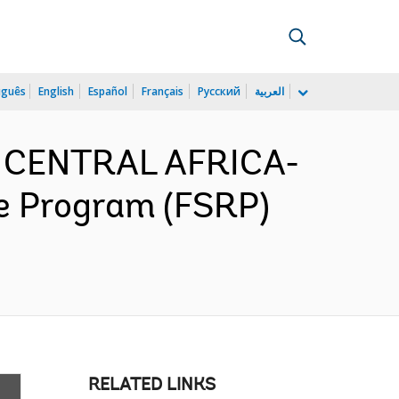
uguês
English
Español
Français
Русский
العربية
D CENTRAL AFRICA-
ce Program (FSRP)
RELATED LINKS