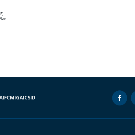
P)
Plan
A
IFC
MIGA
ICSID