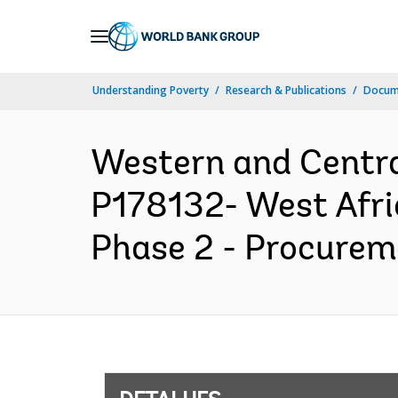
Skip
to
Main
Understanding Poverty
Research & Publications
Docume
Navigation
Western and Centr
P178132- West Afri
Phase 2 - Procureme