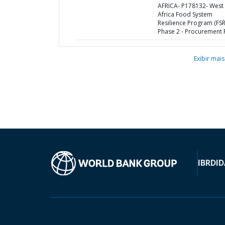
AFRICA- P178132- West
Africa Food System
Resilience Program (FSR
Phase 2 - Procurement 
Exibir mais
IBRD
ID