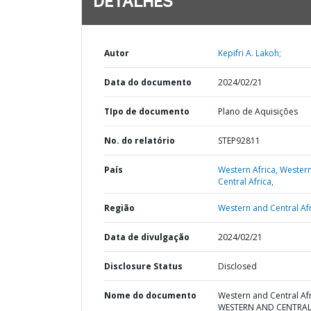
DETALHES
Autor
Kepifri A. Lakoh;
Data do documento
2024/02/21
TIpo de documento
Plano de Aquisições
No. do relatório
STEP92811
País
Western Africa,
Wester
Central Africa,
Região
Western and Central Afr
Data de divulgação
2024/02/21
Disclosure Status
Disclosed
Nome do documento
Western and Central Afr
WESTERN AND CENTRA