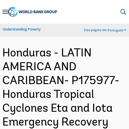
Skip
to
Main
Understanding Poverty
Esta página em:
Português
Navigation
Honduras - LATIN
AMERICA AND
CARIBBEAN- P175977-
Honduras Tropical
Cyclones Eta and Iota
Emergency Recovery