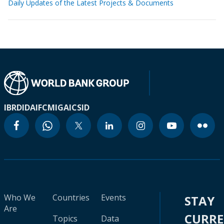
Daily Updates of the Latest Projects & Documents
IBRD
IDA
IFC
MIGA
ICSID
Who We
Countries
Events
STAY
Are
CURR
Topics
Data