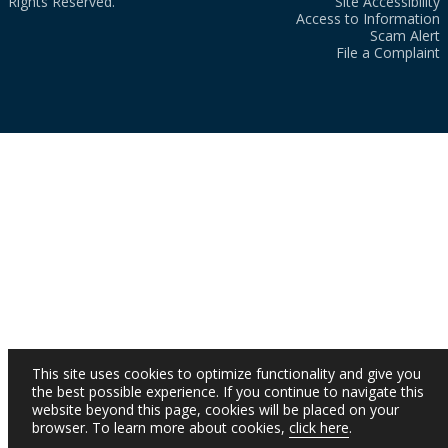
Rights Reserved.
Site Accessibility
Access to Information
Scam Alert
File a Complaint
This site uses cookies to optimize functionality and give you
the best possible experience. If you continue to navigate this
website beyond this page, cookies will be placed on your
browser. To learn more about cookies,
click here
.