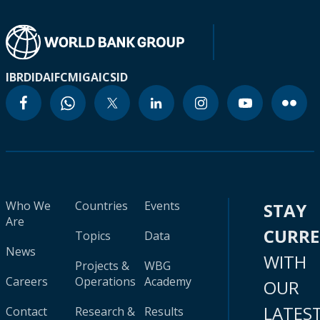
IBRD
IDA
IFC
MIGA
ICSID
Who We
Countries
Events
STAY
Are
CURR
Topics
Data
News
WITH
Projects &
WBG
Careers
Operations
Academy
OUR
LATES
Contact
Research &
Results