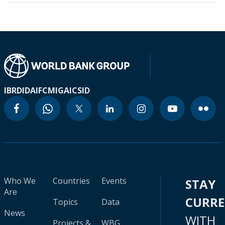
IBRD
IDA
IFC
MIGA
ICSID
Who We
Countries
Events
STAY
Are
CURR
Topics
Data
News
WITH
Projects &
WBG