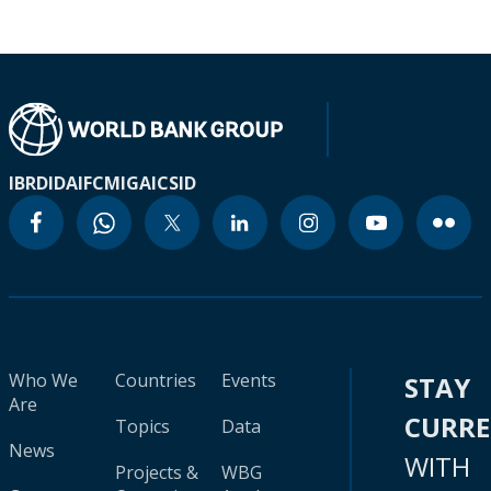
IBRD
IDA
IFC
MIGA
ICSID
Who We
Countries
Events
STAY
Are
CURR
Topics
Data
News
WITH
Projects &
WBG