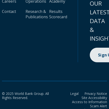
Careers
Operations
Academy
OUR
LATES
Contact
Research &
Results
Publications
Scorecard
DATA
&
INSIGH
Sign
© 2025 World Bank Group. All
Legal
Privacy Notice
Rights Reserved.
Site Accessibility
Access to Information
Scam Alert