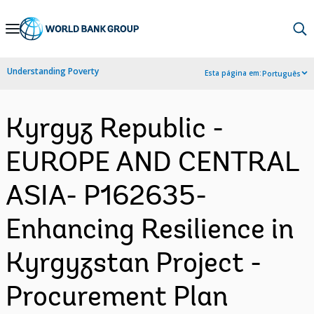
Skip
to
Main
Understanding Poverty
Esta página em:
Português
Navigation
Kyrgyz Republic -
EUROPE AND CENTRAL
ASIA- P162635-
Enhancing Resilience in
Kyrgyzstan Project -
Procurement Plan