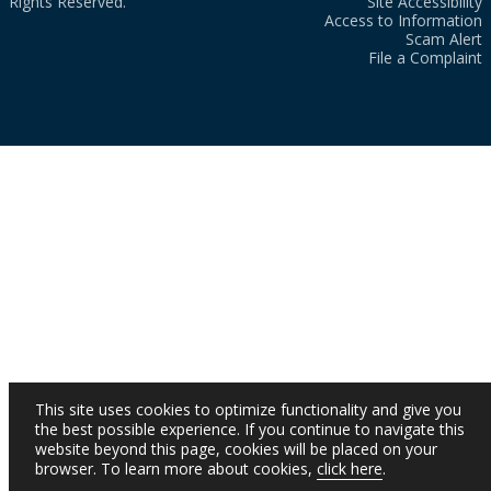
Rights Reserved.
Site Accessibility
Access to Information
Scam Alert
File a Complaint
This site uses cookies to optimize functionality and give you
the best possible experience. If you continue to navigate this
website beyond this page, cookies will be placed on your
browser. To learn more about cookies,
click here
.