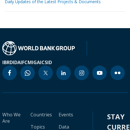
Daily Updates of the Latest Projects & Documents
IBRD
IDA
IFC
MIGA
ICSID
Who We
Countries
Events
STAY
Are
CURR
Topics
Data