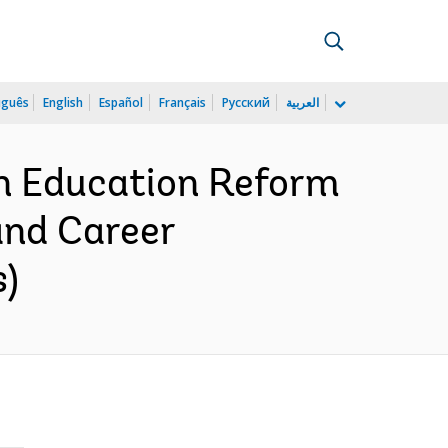
uguês
English
Español
Français
Русский
العربية
an Education Reform
and Career
s)