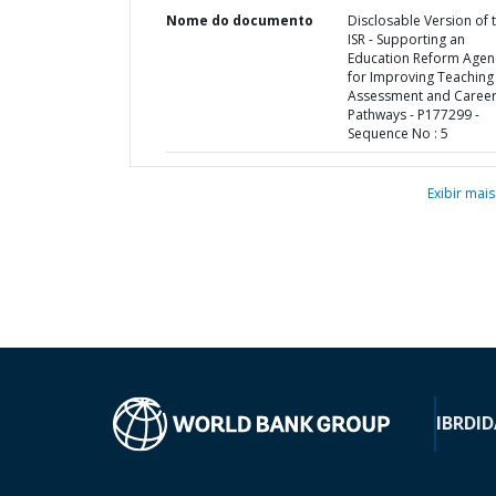
Nome do documento
Disclosable Version of 
ISR - Supporting an
Education Reform Age
for Improving Teaching
Assessment and Caree
Pathways - P177299 -
Sequence No : 5
Exibir mais
IBRD
ID