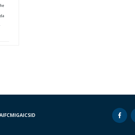
the
nda
r
A
IFC
MIGA
ICSID