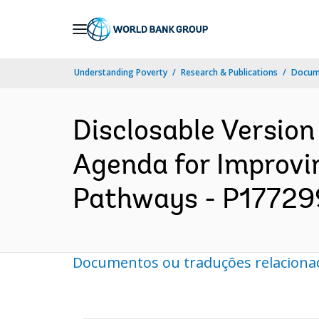
Skip
to
Main
Understanding Poverty
Research & Publications
Docume
Navigation
Disclosable Version
Agenda for Improvi
Pathways - P177299 
Documentos ou traduções relaciona