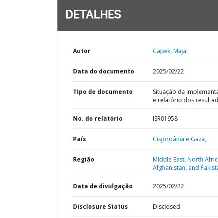
DETALHES
Autor
Capek, Maja;
Data do documento
2025/02/22
TIpo de documento
Situação da implement
e relatório dos resulta
No. do relatório
ISR01958
País
Cisjordânia e Gaza,
Região
Middle East, North Afric
Afghanistan, and Pakist
Data de divulgação
2025/02/22
Disclosure Status
Disclosed