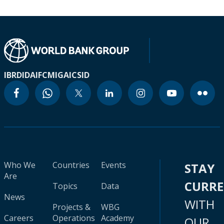
IBRD
IDA
IFC
MIGA
ICSID
Who We
Countries
Events
STAY
Are
CURR
Topics
Data
News
WITH
Projects &
WBG
Careers
Operations
Academy
OUR