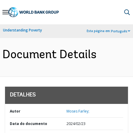
Skip
to
Main
Understanding Poverty
Esta página em:
Português
Navigation
Document Details
DETALHES
Autor
Moses Farley;
Data do documento
2024/02/23