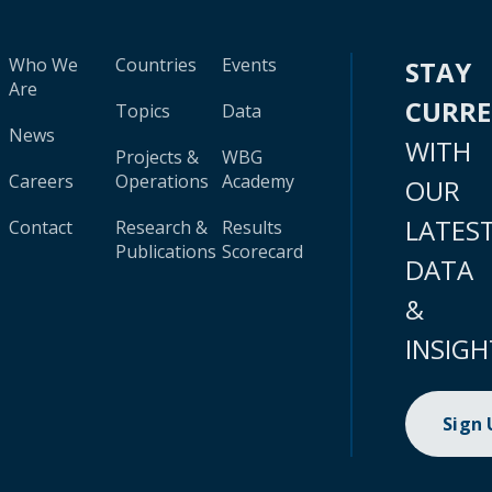
Who We
Countries
Events
STAY
Are
CURR
Topics
Data
News
WITH
Projects &
WBG
Careers
Operations
Academy
OUR
LATES
Contact
Research &
Results
Publications
Scorecard
DATA
&
INSIGH
Sign