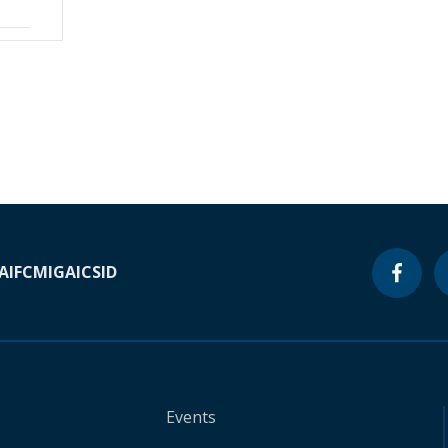
A
IFC
MIGA
ICSID
Events