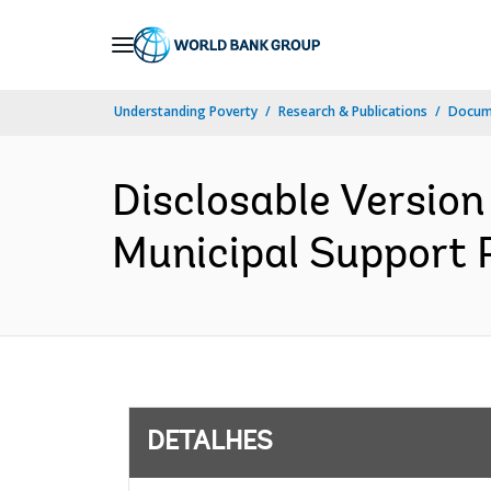
Skip
to
Main
Understanding Poverty
Research & Publications
Docume
Navigation
Disclosable Version
Municipal Support P
DETALHES