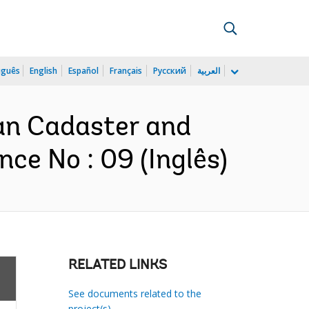
uguês
English
Español
Français
Русский
العربية
ban Cadaster and
ce No : 09 (Inglês)
RELATED LINKS
See documents related to the
project(s)