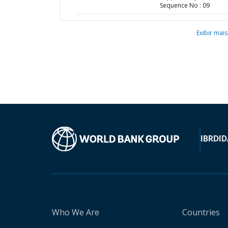
Sequence No : 09
Exibir mais
IBRD
ID
Who We Are
Countries