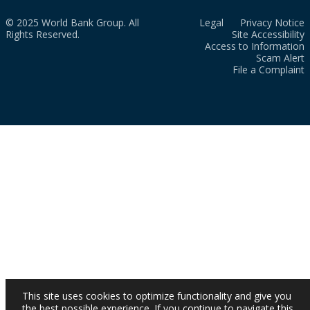
© 2025 World Bank Group. All
Legal
Privacy Notice
Rights Reserved.
Site Accessibility
Access to Information
Scam Alert
File a Complaint
This site uses cookies to optimize functionality and give you
the best possible experience. If you continue to navigate this