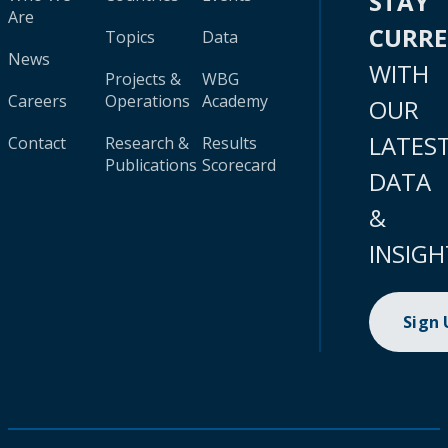
STAY
Are
CURR
Topics
Data
News
WITH
Projects &
WBG
Careers
Operations
Academy
OUR
LATES
Contact
Research &
Results
Publications
Scorecard
DATA
&
INSIGH
Sign