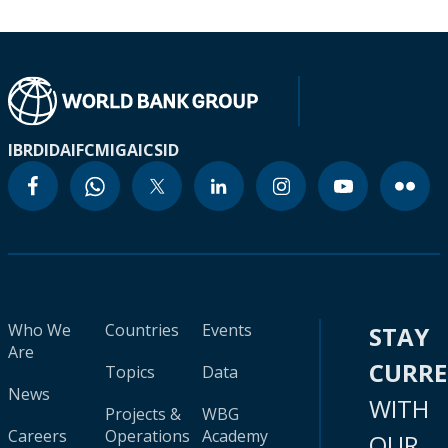
IBRD
IDA
IFC
MIGA
ICSID
Who We
Countries
Events
STAY
Are
CURR
Topics
Data
News
WITH
Projects &
WBG
Careers
Operations
Academy
OUR