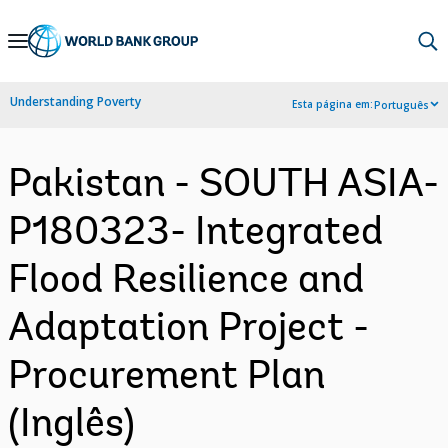
Skip
to
Main
Understanding Poverty
Esta página em:
Português
Navigation
Pakistan - SOUTH ASIA-
P180323- Integrated
Flood Resilience and
Adaptation Project -
Procurement Plan
(Inglês)