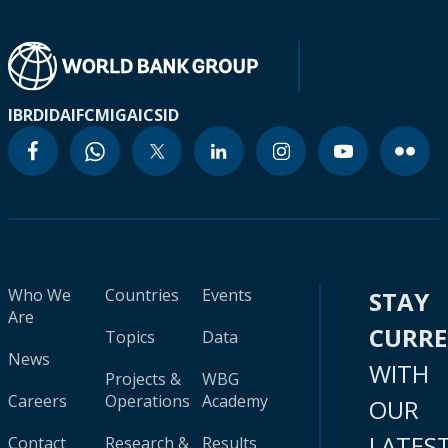
IBRD
IDA
IFC
MIGA
ICSID
Who We
Countries
Events
STAY
Are
CURR
Topics
Data
News
WITH
Projects &
WBG
Careers
Operations
Academy
OUR
LATES
Contact
Research &
Results