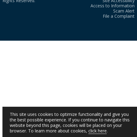
Rights Reserved.
Site Accessibility
Access to Information
Scam Alert
File a Complaint
This site uses cookies to optimize functionality and give you
the best possible experience. If you continue to navigate this
website beyond this page, cookies will be placed on your
browser. To learn more about cookies,
click here
.