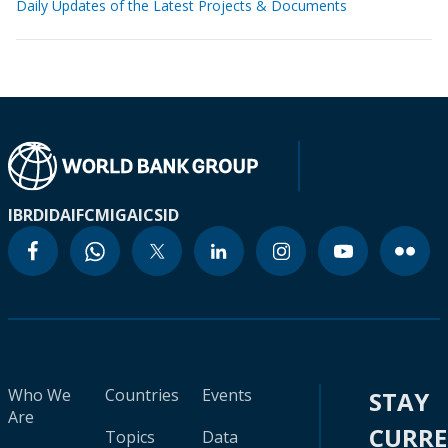
Daily Updates of the Latest Projects & Documents
IBRD
IDA
IFC
MIGA
ICSID
Who We
Countries
Events
STAY
Are
CURR
Topics
Data