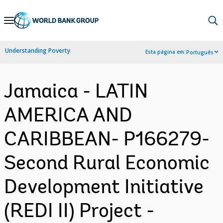
Skip
to
Main
Understanding Poverty
Esta página em:
Português
Navigation
Jamaica - LATIN
AMERICA AND
CARIBBEAN- P166279-
Second Rural Economic
Development Initiative
(REDI II) Project -