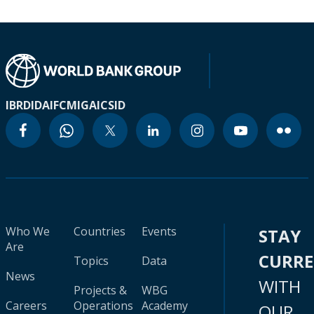
IBRD
IDA
IFC
MIGA
ICSID
Who We
Countries
Events
STAY
Are
CURR
Topics
Data
News
WITH
Projects &
WBG
Careers
Operations
Academy
OUR