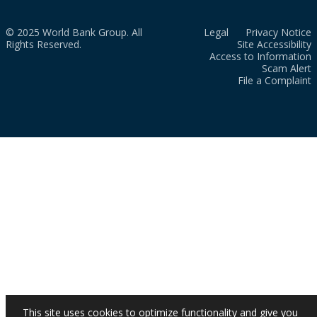
© 2025 World Bank Group. All
Legal
Privacy Notice
Rights Reserved.
Site Accessibility
Access to Information
Scam Alert
File a Complaint
This site uses cookies to optimize functionality and give you