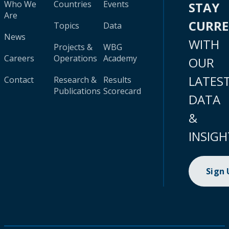
Who We
Countries
Events
STAY
Are
CURR
Topics
Data
News
WITH
Projects &
WBG
Careers
Operations
Academy
OUR
LATES
Contact
Research &
Results
Publications
Scorecard
DATA
&
INSIGH
Sign