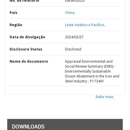
No. do relatório
ESRSA03325
País
China,
Região
Leste Asiático e Pacífico,
Data de divulgação
2024/02/27
Disclosure Status
Disclosed
Nome do documento
Appraisal Environmental and
Social Review Summary (ESRS) -
Environmentally Sustainable
Dioxin Abatement in the Iron and
Steel Industry - P173461
Exibir mais
DOWNLOADS