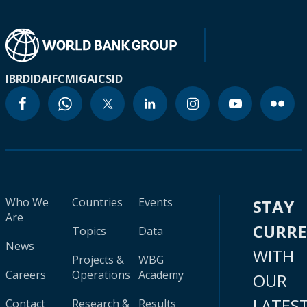
IBRD
IDA
IFC
MIGA
ICSID
Who We
Countries
Events
STAY
Are
CURR
Topics
Data
News
WITH
Projects &
WBG
Careers
Operations
Academy
OUR
LATES
Contact
Research &
Results