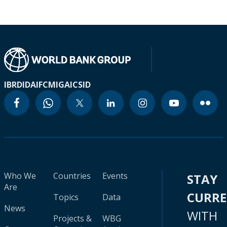
IBRD
IDA
IFC
MIGA
ICSID
Who We
Countries
Events
STAY
Are
CURR
Topics
Data
News
WITH
Projects &
WBG