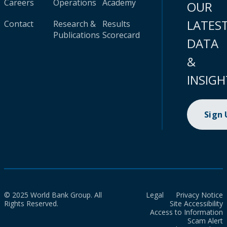
Careers
Operations
Academy
OUR
LATES
Contact
Research &
Results
Publications
Scorecard
DATA
&
INSIGH
Sign
© 2025 World Bank Group. All
Legal
Privacy Notice
Rights Reserved.
Site Accessibility
Access to Information
Scam Alert