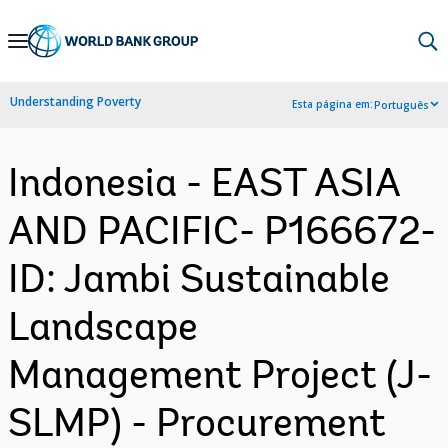
Skip
to
Main
Understanding Poverty
Esta página em:
Português
Navigation
Indonesia - EAST ASIA
AND PACIFIC- P166672-
ID: Jambi Sustainable
Landscape
Management Project (J-
SLMP) - Procurement