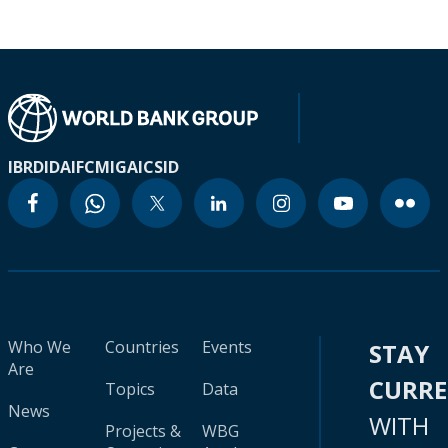
IBRD
IDA
IFC
MIGA
ICSID
Who We
Countries
Events
STAY
Are
CURR
Topics
Data
News
WITH
Projects &
WBG