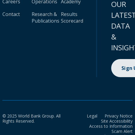
Careers
Operations
Academy
OUR
LATES
Contact
Research &
Results
Publications
Scorecard
DATA
&
INSIGH
Sign
© 2025 World Bank Group. All
Legal
Privacy Notice
Rights Reserved.
Site Accessibility
Access to Information
Scam Alert