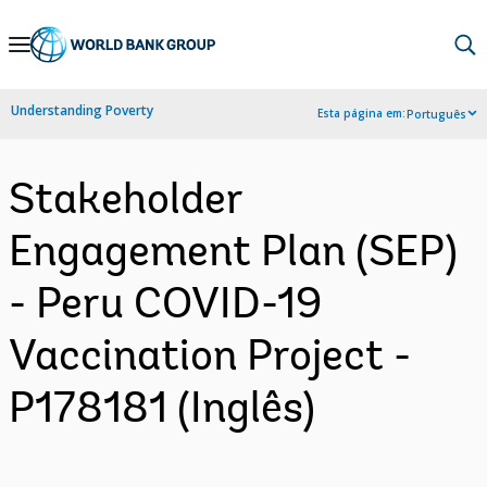
Skip
to
Main
Understanding Poverty
Esta página em:
Português
Navigation
Stakeholder
Engagement Plan (SEP)
- Peru COVID-19
Vaccination Project -
P178181 (Inglês)