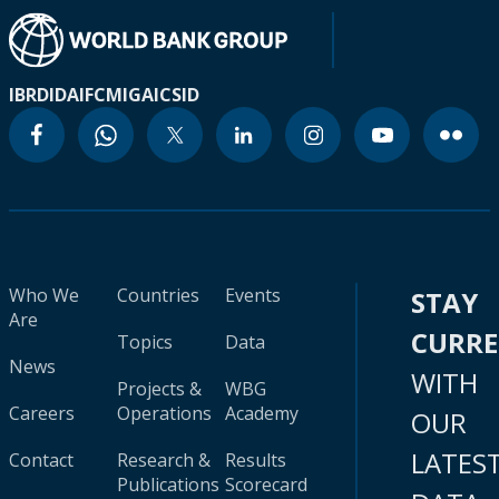
IBRD
IDA
IFC
MIGA
ICSID
Who We
Countries
Events
STAY
Are
CURR
Topics
Data
News
WITH
Projects &
WBG
Careers
Operations
Academy
OUR
LATES
Contact
Research &
Results
Publications
Scorecard