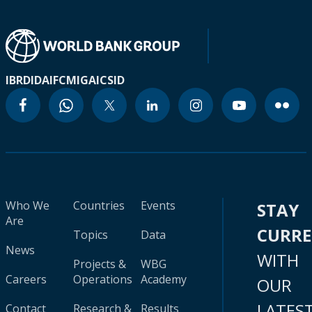
IBRD
IDA
IFC
MIGA
ICSID
Who We
Countries
Events
STAY
Are
CURR
Topics
Data
News
WITH
Projects &
WBG
Careers
Operations
Academy
OUR
LATES
Contact
Research &
Results