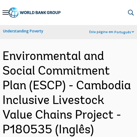
Skip
to
Main
Understanding Poverty
Esta página em:
Português
Navigation
Environmental and
Social Commitment
Plan (ESCP) - Cambodia
Inclusive Livestock
Value Chains Project -
P180535 (Inglês)