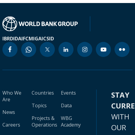
IBRD
IDA
IFC
MIGA
ICSID
Who We
Countries
Events
STAY
Are
CURR
Topics
Data
News
WITH
Projects &
WBG
Careers
Operations
Academy
OUR