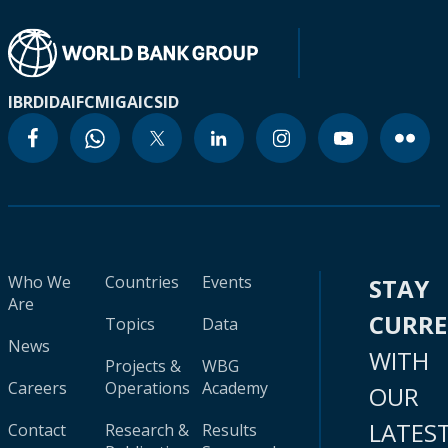
IBRD
IDA
IFC
MIGA
ICSID
Who We
Countries
Events
STAY
Are
CURR
Topics
Data
News
WITH
Projects &
WBG
Careers
Operations
Academy
OUR
LATES
Contact
Research &
Results