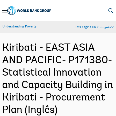
Skip
to
Main
Understanding Poverty
Esta página em:
Português
Navigation
Kiribati - EAST ASIA
AND PACIFIC- P171380-
Statistical Innovation
and Capacity Building in
Kiribati - Procurement
Plan (Inglês)