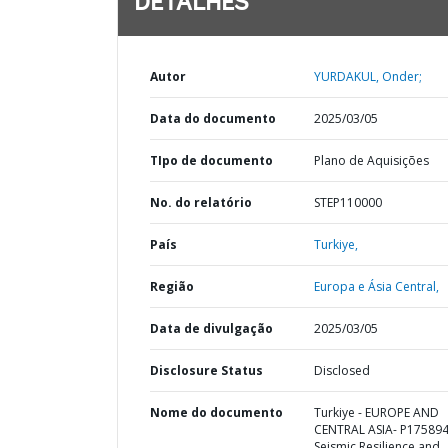
DETALHES
Autor
YURDAKUL, Onder;
Data do documento
2025/03/05
TIpo de documento
Plano de Aquisições
No. do relatório
STEP110000
País
Turkiye,
Região
Europa e Ásia Central,
Data de divulgação
2025/03/05
Disclosure Status
Disclosed
Nome do documento
Turkiye - EUROPE AND
CENTRAL ASIA- P175894
Seismic Resilience and