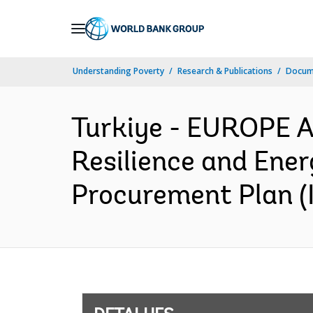
Skip
to
Main
Understanding Poverty
Research & Publications
Docume
Navigation
Turkiye - EUROPE 
Resilience and Energ
Procurement Plan (I