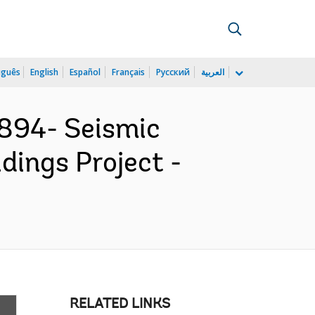
uguês
English
Español
Français
Русский
العربية
894- Seismic
ldings Project -
RELATED LINKS