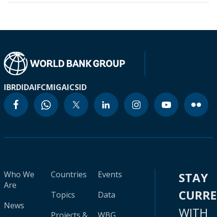
IBRD
IDA
IFC
MIGA
ICSID
Who We
Countries
Events
STAY
Are
CURR
Topics
Data
News
WITH
Projects &
WBG