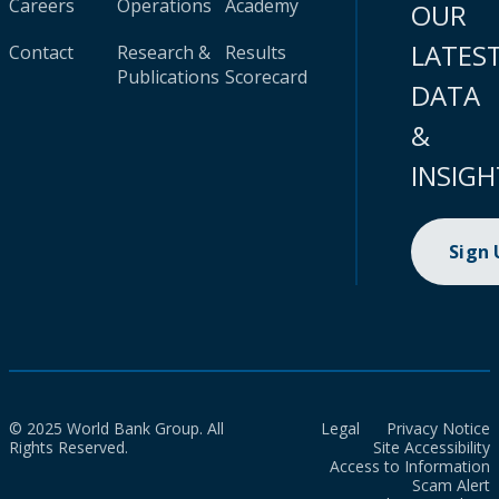
Careers
Operations
Academy
OUR
LATES
Contact
Research &
Results
Publications
Scorecard
DATA
&
INSIGH
Sign
© 2025 World Bank Group. All
Legal
Privacy Notice
Rights Reserved.
Site Accessibility
Access to Information
Scam Alert