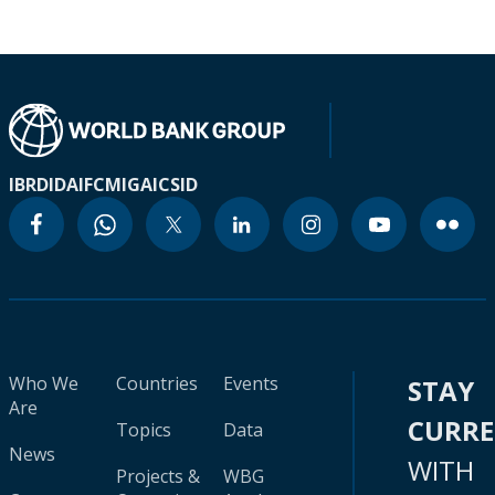
IBRD
IDA
IFC
MIGA
ICSID
Who We
Countries
Events
STAY
Are
CURR
Topics
Data
News
WITH
Projects &
WBG