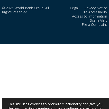
© 2025 World Bank Group. All
Legal
Privacy Notice
Rights Reserved.
Site Accessibility
Access to Information
Scam Alert
File a Complaint
This site uses cookies to optimize functionality and give you
the best possible experience. If you continue to navigate this