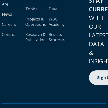
STAY
Are
CURR
Topics
Data
News
WITH
Projects &
WBG
Careers
Operations
Academy
OUR
LATES
Contact
Research &
Results
Publications
Scorecard
DATA
&
INSIGH
Sign