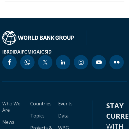
IBRD
IDA
IFC
MIGA
ICSID
Who We
Countries
Events
STAY
Are
CURR
Topics
Data
News
WITH
Projects &
WBG