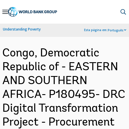
Skip
to
Main
Understanding Poverty
Esta página em:
Português
Navigation
Congo, Democratic
Republic of - EASTERN
AND SOUTHERN
AFRICA- P180495- DRC
Digital Transformation
Project - Procurement