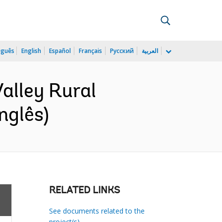
uguês
English
Español
Français
Русский
العربية
alley Rural
nglês)
RELATED LINKS
See documents related to the
project(s)