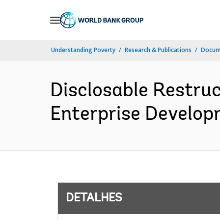
Skip
to
Main
Understanding Poverty
Research & Publications
Docume
Navigation
Disclosable Restruc
Enterprise Develop
DETALHES