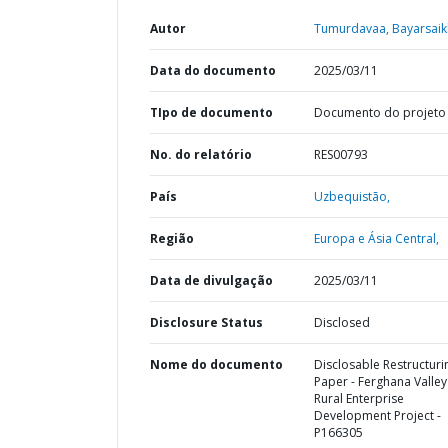
Autor
Tumurdavaa, Bayarsaik
Data do documento
2025/03/11
TIpo de documento
Documento do projeto
No. do relatório
RES00793
País
Uzbequistão,
Região
Europa e Ásia Central,
Data de divulgação
2025/03/11
Disclosure Status
Disclosed
Nome do documento
Disclosable Restructuri
Paper - Ferghana Valley
Rural Enterprise
Development Project -
P166305