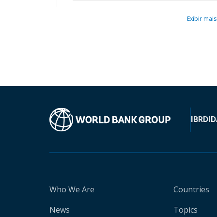
Exibir mais
IBRD
ID
Who We Are
Countries
News
Topics