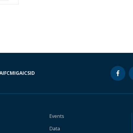
A
IFC
MIGA
ICSID
Events
Data