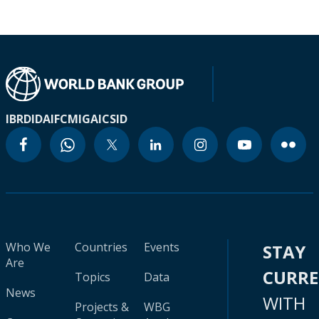
IBRD
IDA
IFC
MIGA
ICSID
Who We
Countries
Events
STAY
Are
CURR
Topics
Data
News
WITH
Projects &
WBG