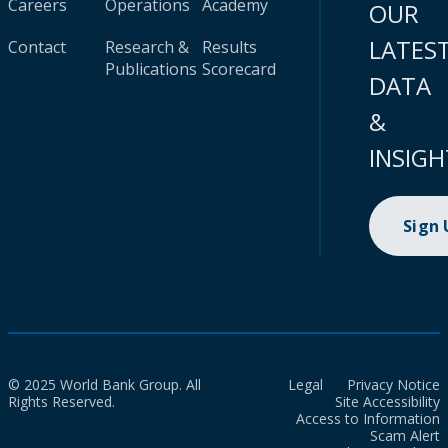
Careers
Operations
Academy
OUR
LATES
Contact
Research &
Results
Publications
Scorecard
DATA
&
INSIGH
Sign
© 2025 World Bank Group. All
Legal
Privacy Notice
Rights Reserved.
Site Accessibility
Access to Information
Scam Alert