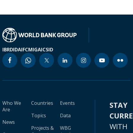
IBRD
IDA
IFC
MIGA
ICSID
Who We
Countries
Events
STAY
Are
CURR
Topics
Data
News
WITH
Projects &
WBG