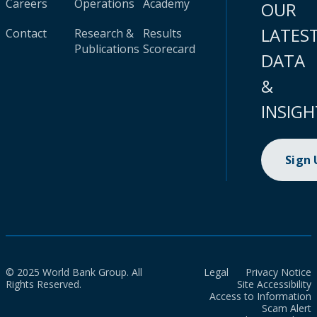
Careers
Operations
Academy
OUR
LATES
Contact
Research &
Results
Publications
Scorecard
DATA
&
INSIGH
Sign
© 2025 World Bank Group. All
Legal
Privacy Notice
Rights Reserved.
Site Accessibility
Access to Information
Scam Alert