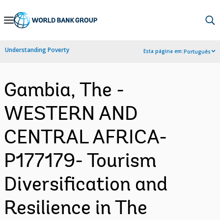
Skip
to
Main
Understanding Poverty
Esta página em:
Português
Navigation
Gambia, The -
WESTERN AND
CENTRAL AFRICA-
P177179- Tourism
Diversification and
Resilience in The