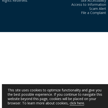
Rights Reserved.
Site Accessibility
Access to Information
Scam Alert
File a Complaint
This site uses cookies to optimize functionality and give you
the best possible experience. If you continue to navigate this
website beyond this page, cookies will be placed on your
browser. To learn more about cookies,
click here
.