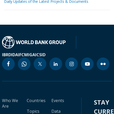
Daily Updates of the Latest Projects & Documents
IBRD
IDA
IFC
MIGA
ICSID
Who We
Countries
Events
STAY
Are
CURR
Topics
Data