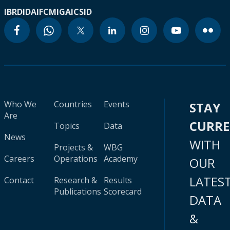
IBRD
IDA
IFC
MIGA
ICSID
Who We
Countries
Events
STAY
Are
CURR
Topics
Data
News
WITH
Projects &
WBG
Careers
Operations
Academy
OUR
LATES
Contact
Research &
Results
Publications
Scorecard
DATA
&