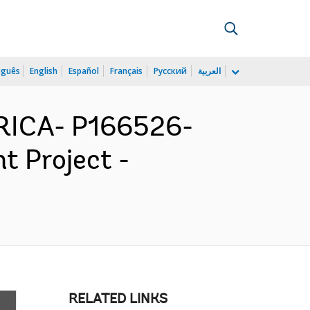
uguês
English
Español
Français
Русский
العربية
RICA- P166526-
t Project -
RELATED LINKS