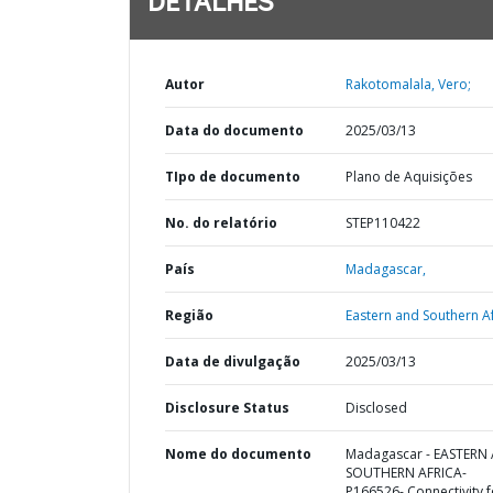
DETALHES
Autor
Rakotomalala, Vero;
Data do documento
2025/03/13
TIpo de documento
Plano de Aquisições
No. do relatório
STEP110422
País
Madagascar,
Região
Eastern and Southern Af
Data de divulgação
2025/03/13
Disclosure Status
Disclosed
Nome do documento
Madagascar - EASTERN
SOUTHERN AFRICA-
P166526- Connectivity f