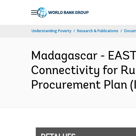
Skip
to
Main
Understanding Poverty
Research & Publications
Docume
Navigation
Madagascar - EAS
Connectivity for Ru
Procurement Plan (I