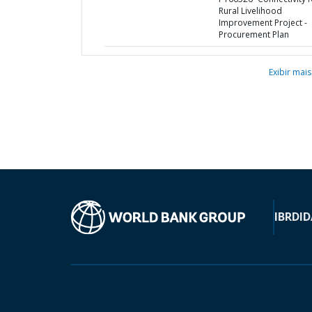
Rural Livelihood
Improvement Project -
Procurement Plan
Exibir mais
IBRD
ID