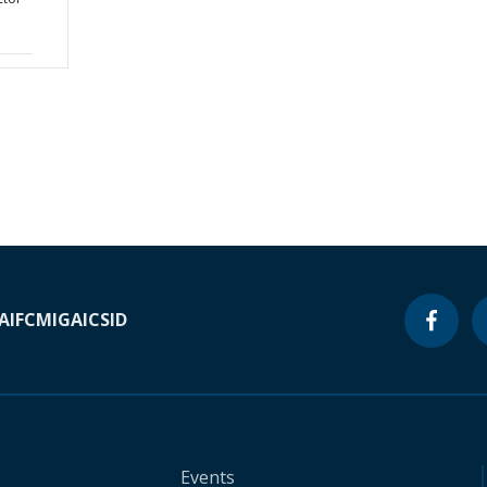
A
IFC
MIGA
ICSID
Events