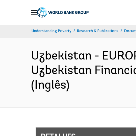
Skip
to
Main
Understanding Poverty
Research & Publications
Docume
Navigation
Uzbekistan - EUR
Uzbekistan Financi
(Inglês)