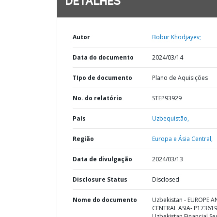
DETALHES
Autor
Bobur Khodjayev;
Data do documento
2024/03/14
TIpo de documento
Plano de Aquisições
No. do relatório
STEP93929
País
Uzbequistão,
Região
Europa e Ásia Central,
Data de divulgação
2024/03/13
Disclosure Status
Disclosed
Nome do documento
Uzbekistan - EUROPE 
CENTRAL ASIA- P173619
Uzbekistan Financial Se