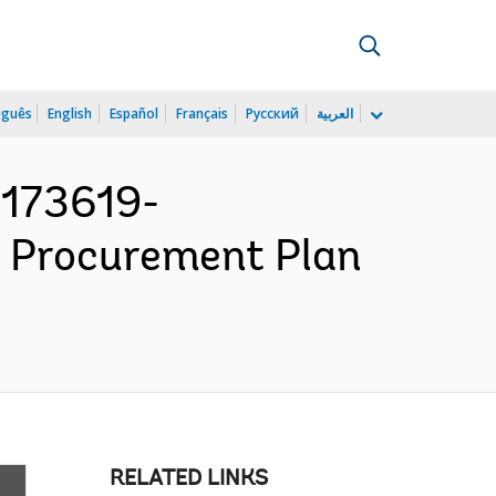
uguês
English
Español
Français
Русский
العربية
P173619-
- Procurement Plan
RELATED LINKS