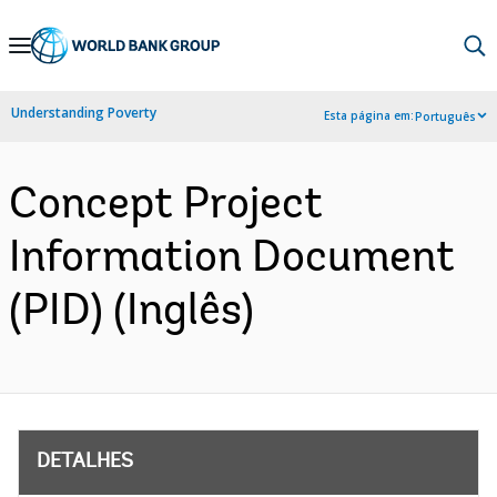
Skip
to
Main
Understanding Poverty
Esta página em:
Português
Navigation
Concept Project
Information Document
(PID) (Inglês)
DETALHES