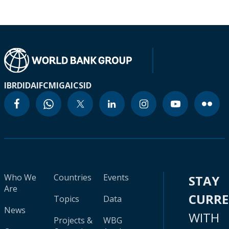
IBRD
IDA
IFC
MIGA
ICSID
Who We
Countries
Events
STAY
Are
CURR
Topics
Data
News
WITH
Projects &
WBG