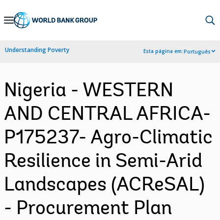
Skip
to
Main
Understanding Poverty
Esta página em:
Português
Navigation
Nigeria - WESTERN
AND CENTRAL AFRICA-
P175237- Agro-Climatic
Resilience in Semi-Arid
Landscapes (ACReSAL)
- Procurement Plan