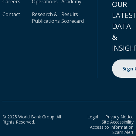
Careers
Operations
Academy
OUR
LATES
Contact
Research &
Results
Publications
Scorecard
DATA
&
INSIGH
Sign
© 2025 World Bank Group. All
Legal
Privacy Notice
Rights Reserved.
Site Accessibility
Access to Information
Scam Alert