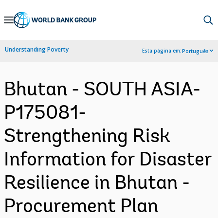
Skip
to
Main
Understanding Poverty
Esta página em:
Português
Navigation
Bhutan - SOUTH ASIA-
P175081-
Strengthening Risk
Information for Disaster
Resilience in Bhutan -
Procurement Plan