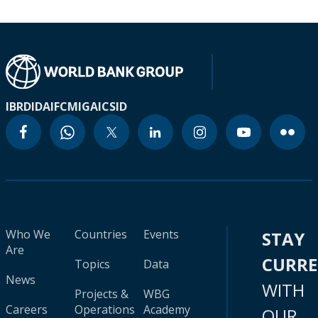
IBRD
IDA
IFC
MIGA
ICSID
Who We
Countries
Events
STAY
Are
CURR
Topics
Data
News
WITH
Projects &
WBG
Careers
Operations
Academy
OUR