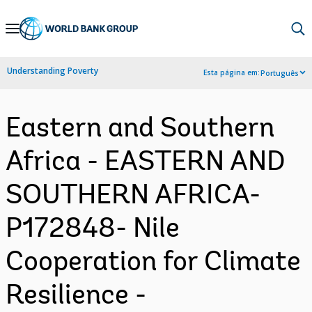
Skip
to
Main
Understanding Poverty
Esta página em:
Português
Navigation
Eastern and Southern
Africa - EASTERN AND
SOUTHERN AFRICA-
P172848- Nile
Cooperation for Climate
Resilience -