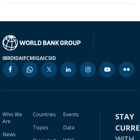
IBRD
IDA
IFC
MIGA
ICSID
Who We
Countries
Events
STAY
Are
CURR
Topics
Data
News
WITH