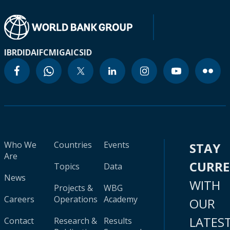
IBRD
IDA
IFC
MIGA
ICSID
Who We
Countries
Events
STAY
Are
CURR
Topics
Data
News
WITH
Projects &
WBG
Careers
Operations
Academy
OUR
LATES
Contact
Research &
Results