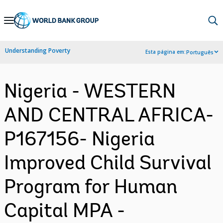
Skip
to
Main
Understanding Poverty
Esta página em:
Português
Navigation
Nigeria - WESTERN
AND CENTRAL AFRICA-
P167156- Nigeria
Improved Child Survival
Program for Human
Capital MPA -