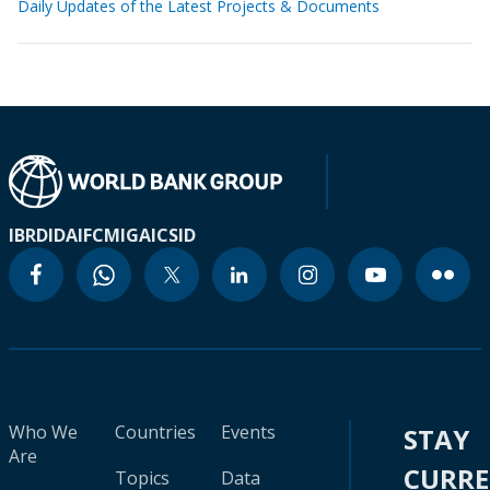
Daily Updates of the Latest Projects & Documents
IBRD
IDA
IFC
MIGA
ICSID
Who We
Countries
Events
STAY
Are
CURR
Topics
Data