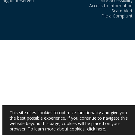
Rights Reserved.
Site Accessibility
Access to Information
Scam Alert
File a Complaint
This site uses cookies to optimize functionality and give you
the best possible experience. If you continue to navigate this
website beyond this page, cookies will be placed on your
browser. To learn more about cookies,
click here
.