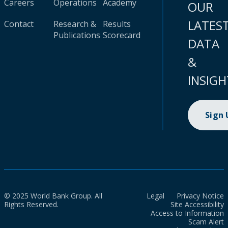
Careers
Operations
Academy
OUR
LATES
Contact
Research &
Results
Publications
Scorecard
DATA
&
INSIGH
Sign
© 2025 World Bank Group. All
Legal
Privacy Notice
Rights Reserved.
Site Accessibility
Access to Information
Scam Alert