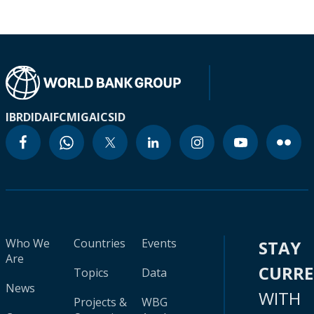
IBRD
IDA
IFC
MIGA
ICSID
Who We
Countries
Events
STAY
Are
CURR
Topics
Data
News
WITH
Projects &
WBG