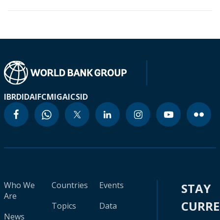
IBRD
IDA
IFC
MIGA
ICSID
Who We
Countries
Events
STAY
Are
CURR
Topics
Data
News