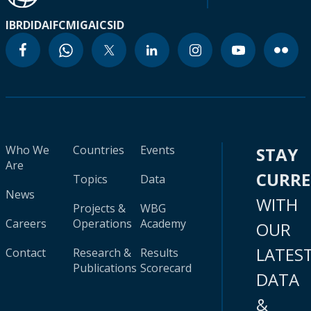
IBRD
IDA
IFC
MIGA
ICSID
Who We
Countries
Events
STAY
Are
CURR
Topics
Data
News
WITH
Projects &
WBG
Careers
Operations
Academy
OUR
LATES
Contact
Research &
Results
Publications
Scorecard
DATA
&